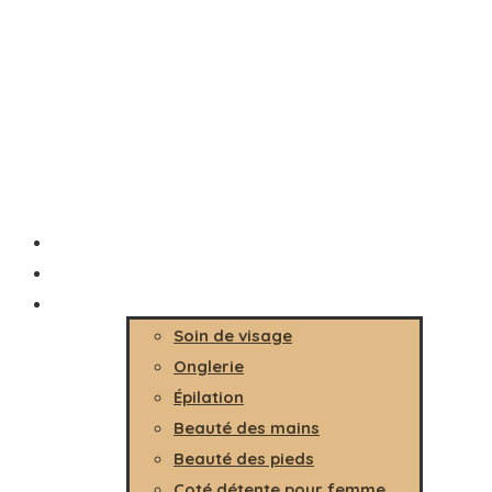
Accueil
Le salon
Prestations
Soin de visage
Onglerie
Épilation
Beauté des mains
Beauté des pieds
Coté détente pour femme