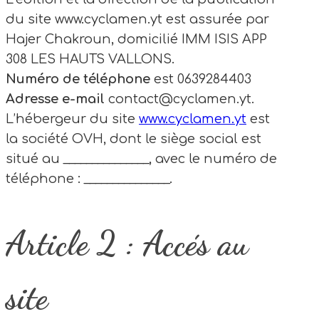
du site www.cyclamen.yt est assurée par
Hajer Chakroun, domicilié IMM ISIS APP
308 LES HAUTS VALLONS.
Numéro de téléphone
est 0639284403
Adresse e-mail
contact@cyclamen.yt.
L’hébergeur du site
www.cyclamen.yt
est
la société OVH, dont le siège social est
situé au _______________, avec le numéro de
téléphone : _______________.
Article 2 : Accés au
site