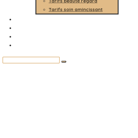
Tarifs beauté regard
Tarifs soin amincissant
Carte cadeau
Prendre RDV
Blog
Contact