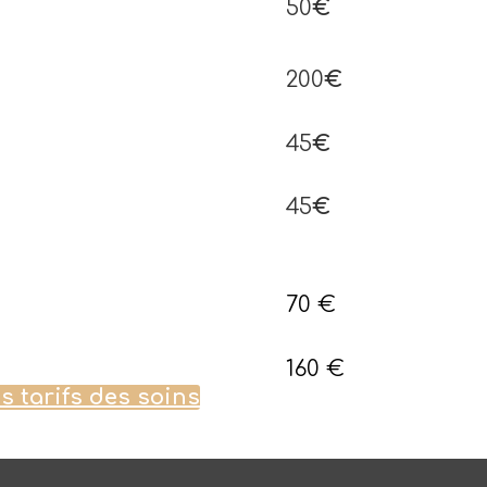
50
€
200
€
45
€
45
€
70 €
160 €
s tarifs des soins